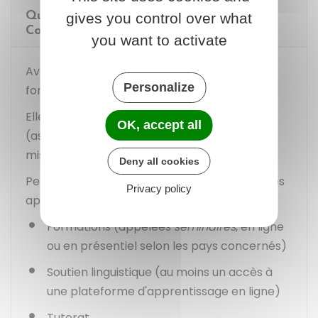
Quelle formation reçoit un volontaire du
gives you control over what
Corps européen de solidarité ?
you want to activate
Avant votre départ, vous bénéficiez d'une
Personalize
formation (appelée
préparation à l'envoi
).
Elle est organisée par
l'organisme agréé
OK, accept all
(association par exemple) qui vous envoie en
mission.
Deny all cookies
Pendant votre volontariat, vous bénéficiez des
Privacy policy
appuis suivants :
Formations (appelées
séminaires
, en ligne
ou en présentiel selon les pays concernés)
Soutien linguistique (au moins un accès à
une plateforme d'apprentissage en ligne)
Tutorat.