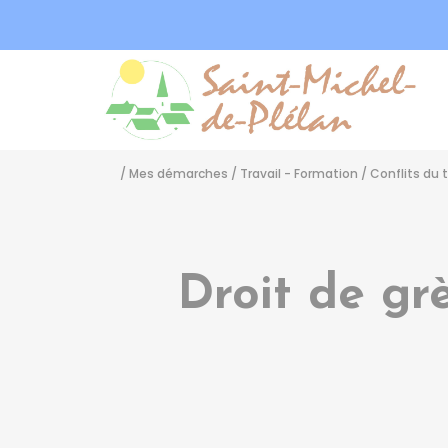
Sa
/
Mes démarches
/
Travail - Formation
/
Conflits du t
Droit de grè