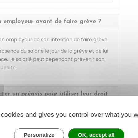
on employeur avant de faire grève ?
 son employeur de son intention de faire grève.
bsence du salarié le jour de la grève et de lui
ce. Le salarié peut cependant prévenir son
uhaite.
cter un préavis pour utiliser leur droit
 cookies and gives you control over what you w
nt de grève peut être déclenché
à tout
Personalize
OK, accept all