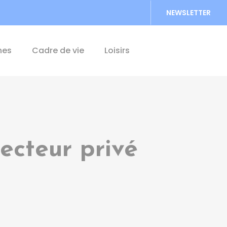
NEWSLETTER
Accéder au formu
hes
Cadre de vie
Loisirs
secteur privé