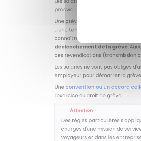
Les salariés qui veulent utiliser le
préavis.
Une grève est possible même si el
d'une tentative de conciliation av
connaître les revendications profe
déclenchement de la grève.
Aucu
des revendications (transmission or
Les salariés ne sont pas obligés d'
employeur pour démarrer la grève
Une
convention ou un accord coll
l'exercice du droit de grève.
Attention
Des règles particulières s'appl
chargés d'une mission de servic
voyageurs et dans les entrepris