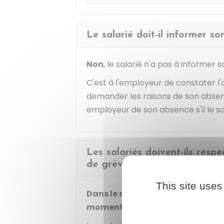
Le salarié doit-il informer s
Non
, le salarié n'a pas à informer
C'est à l'employeur de constater l'a
demander les raisons de son absen
employeur de son absence s'il le so
Les salariés doivent-ils respe
de grève ?
This site uses
Dans le secteur privé,
un mouveme
moment.