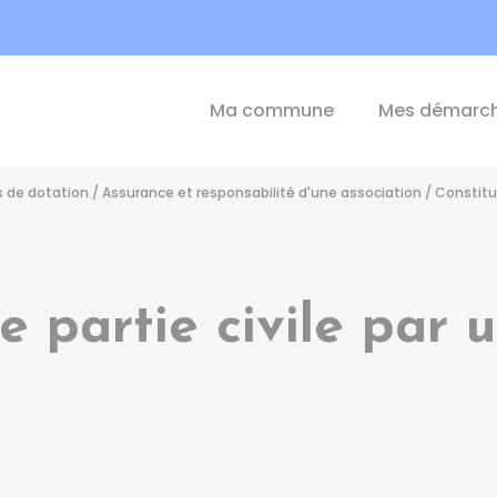
int-Michel-de-Plélan
Ma commune
Mes démarc
s de dotation
/
Assurance et responsabilité d'une association
/
Constitut
e partie civile par 