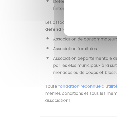
Défense des droits des femmes
l'interruption de grossesse.
Les associations suivantes peuvent
défendre un intérêt collectif
:
Association de consommateur
Association familiales
Association départementale des
par les élus municipaux à la suit
menaces ou de coups et blessure
Toute
fondation reconnue d'utilit
mêmes conditions et sous les mêm
associations.