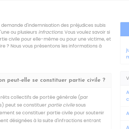
une demande d'indemnisation des préjudices subis
'une ou plusieurs
infractions
. Vous voulez savoir si
rtie civile pour elle-même ou pour une victime, et
faire ? Nous vous présentons les informations à
j
m
V
 peut-elle se constituer partie civile ?
A
rêts collectifs de portée générale (par
s) peut se constituer
partie civile
sous
lement se constituer partie civile pour soutenir
A
t désignées à la suite d'infractions entrant
A