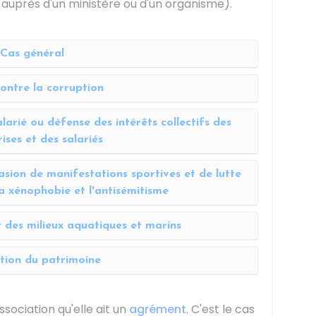
 auprès d'un ministère ou d'un organisme).
Cas général
ontre la corruption
larié ou défense des intérêts collectifs des
ises et des salariés
casion de manifestations sportives et de lutte
la xénophobie et l'antisémitisme
t des milieux aquatiques et marins
tion du patrimoine
association qu'elle ait un
agrément
. C'est le cas