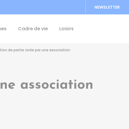
NEWSLETTER
Accéder au formu
hes
Cadre de vie
Loisirs
ion de partie civile par une association
une association