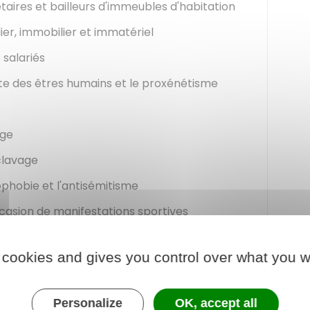
taires et bailleurs d'immeubles d'habitation
ier, immobilier et immatériel
 salariés
aite des êtres humains et le proxénétisme
age
clavage
ophobie et l'antisémitisme
ccasion de manifestations sportives
 cookies and gives you control over what you w
 jeux d'argent et de hasard
Personalize
OK, accept all