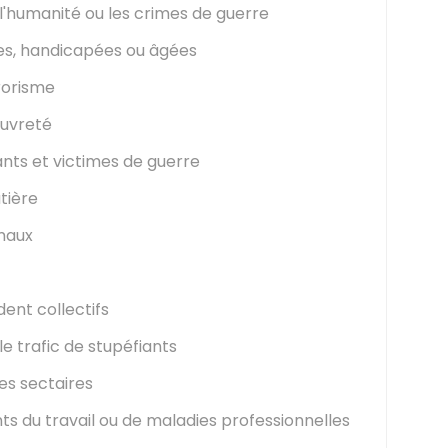
 l'humanité ou les crimes de guerre
s, handicapées ou âgées
rorisme
auvreté
ts et victimes de guerre
tière
maux
ent collectifs
le trafic de stupéfiants
es sectaires
ts du travail ou de maladies professionnelles