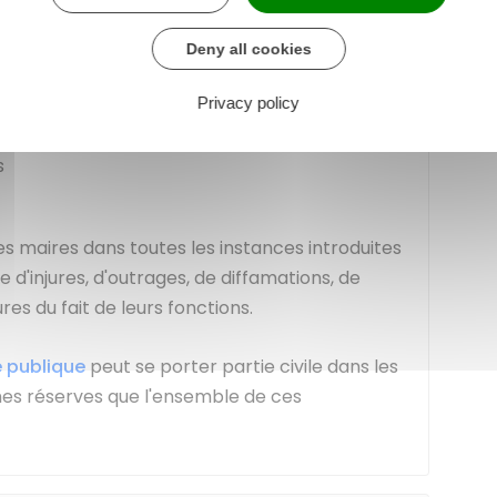
 à accéder à la contraception et à
Deny all cookies
 également se constituer partie civile
pour
Privacy policy
s
 maires dans toutes les instances introduites
e d'injures, d'outrages, de diffamations, de
s du fait de leurs fonctions.
é publique
peut se porter partie civile dans les
es réserves que l'ensemble de ces