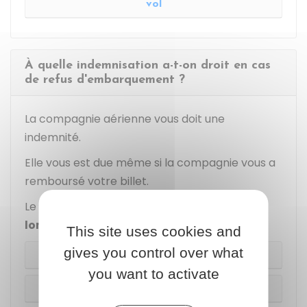
vol
À quelle indemnisation a-t-on droit en cas
de refus d'embarquement ?
La compagnie aérienne vous doit une
indemnité.
Elle vous est due même si la compagnie vous a
remboursé votre billet.
Le montant de l'indemnisation varie
selon la
longueur du trajet
.
This site uses cookies and
gives you control over what
Jusqu'à 1 500 km
you want to activate
De 1 500 à 3 500 km