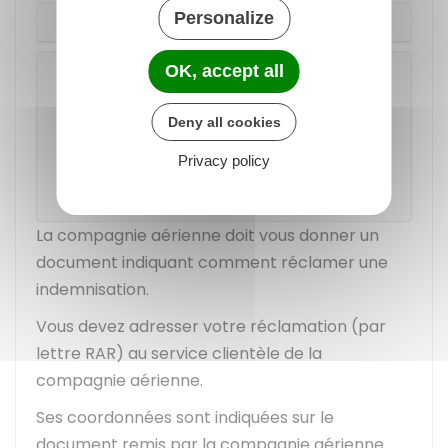
Personalize
Plus de 3 500 km
OK, accept all
À noter
Une personne qui voyage gratuitement
Deny all cookies
(par exemple un enfant sur les genoux de
son parent) n'a pas droit à une
Privacy policy
indemnisation.
La compagnie aérienne doit vous donner un
document indiquant comment réclamer une
indemnisation.
Vous devez adresser votre réclamation (par
lettre
RAR
) au service clientèle de la
compagnie aérienne.
Ses coordonnées sont indiquées sur le
document remis par la compagnie aérienne.