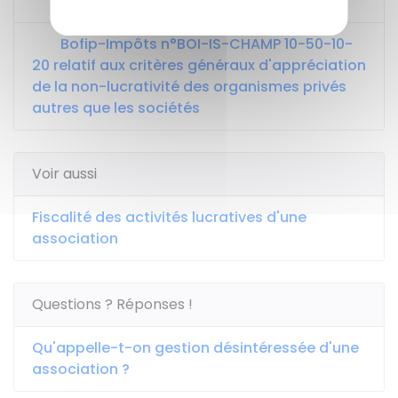
Code général des impôts : article 261
Bofip-Impôts n°BOI-IS-CHAMP 10-50-10-
20 relatif aux critères généraux d'appréciation
de la non-lucrativité des organismes privés
autres que les sociétés
Voir aussi
Fiscalité des activités lucratives d'une
association
Questions ? Réponses !
Qu'appelle-t-on gestion désintéressée d'une
association ?