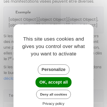
Les manifestations visées peuvent être diverses.
Exemple
[object Object],[object Object],[object Object],
[object Object],[object Object],[object Object]
Si les recettes lucratives (sauf celles obtenues lors
This site uses cookies and
des manifestations de bienfaisance) représentent
gives you control over what
une part principale des ressources de l'association,
elles sont soumises à
déclaration
et à imposition dès
you want to activate
er
le 1
euro.
Si les recettes lucratives sont peu importantes dans
Personalize
le budget de l'association, elles sont soumises à
déclaration
et à imposition au-delà de
78 596 €
.
OK, accept all
Deny all cookies
Textes de référence
Privacy policy