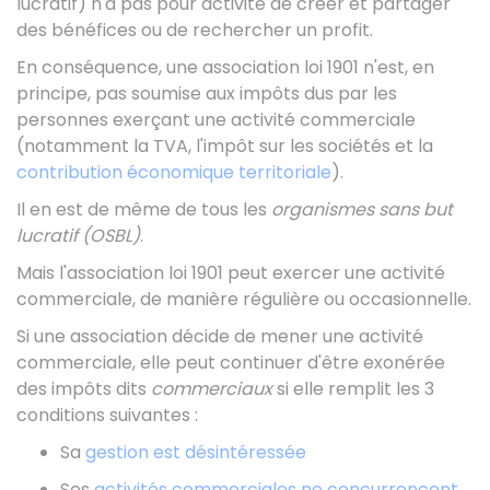
lucratif) n'a pas pour activité de créer et partager
des bénéfices ou de rechercher un profit.
En conséquence, une association loi 1901 n'est, en
principe, pas soumise aux impôts dus par les
personnes exerçant une activité commerciale
(notamment la
TVA
, l'impôt sur les sociétés et la
contribution économique territoriale
).
Il en est de même de tous les
organismes sans but
lucratif (OSBL)
.
Mais l'association loi 1901 peut exercer une activité
commerciale, de manière régulière ou occasionnelle.
Si une association décide de mener une activité
commerciale, elle peut continuer d'être exonérée
des impôts dits
commerciaux
si elle remplit les 3
conditions suivantes :
Sa
gestion est désintéressée
Ses
activités commerciales ne concurrencent