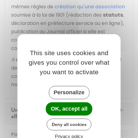
mêmes règles de
création qu'une association
soumise à la loi de 1901 (rédaction des
statuts
,
déclaration en préfecture service ou en ligne),
publication au Journal officiel si elle est
concernée, lancement des activités
conformément aux statuts adoptés).
This site uses cookies and
.Il est souvent conseillé (mais non obligatoire)
gives you control over what
de prévoir un
règlement intérieur
en
you want to activate
complément des statuts pour préciser les
modalités de fonctionnement
Personalize
OK, accept all
Une famille de nationalité étrangère peut-
elle adhérer à une association familiale ?
Deny all cookies
Pour pouvoir adhérer à une association
Privacy policy