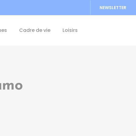
NEWSLETTER
Accéder au formu
hes
Cadre de vie
Loisirs
namo