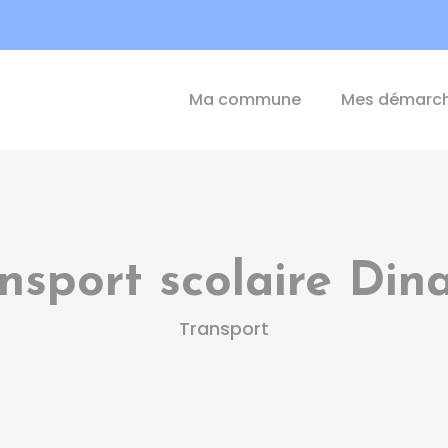
int-Michel-de-Plélan
Ma commune
Mes démarc
nsport scolaire Di
Transport