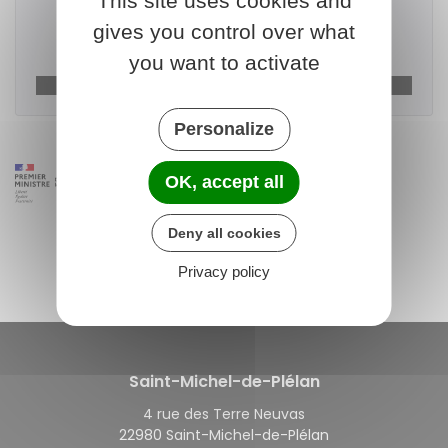
This site uses cookies and
gives you control over what
Télécharger le formulaire
you want to activate
Ministère chargé de l'urbanisme
Personalize
OK, accept all
Deny all cookies
Privacy policy
Saint-Michel-de-Plélan
4 rue des Terre Neuvas
22980 Saint-Michel-de-Plélan