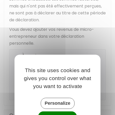
mais qui n'ont pas été effectivement perçues,
ne sont pas à déclarer au titre de cette période
de déclaration.
Vous devez ajouter vos revenus de micro-
entrepreneur dans votre déclaration
personnelle.
À savoir
Lors de la déclaration en ligne, le montant
This site uses cookies and
des cotisations et de l'impôt sur le revenu
dû est automatiquement calculé en
gives you control over what
fonction du taux correspondant à
you want to activate
l'activité.
Personalize