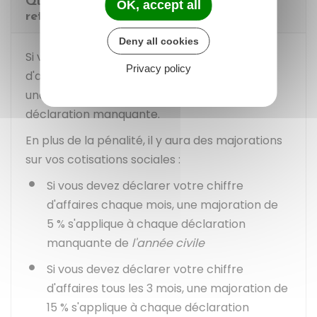
Que se passe-t-il en cas d'absence ou de
OK, accept all
retard de déclaration ?
Deny all cookies
Si vous oubliez de déclarer votre chiffre
Privacy policy
d'affaires ou vos recettes avant l'échéance,
une pénalité de
58,9 €
s'applique sur chaque
déclaration manquante.
En plus de la pénalité, il y aura des majorations
sur vos cotisations sociales :
Si vous devez déclarer votre chiffre
d'affaires chaque mois, une majoration de
5 %
s'applique à chaque déclaration
manquante de
l'année civile
Si vous devez déclarer votre chiffre
d'affaires tous les 3 mois, une majoration de
15 %
s'applique à chaque déclaration