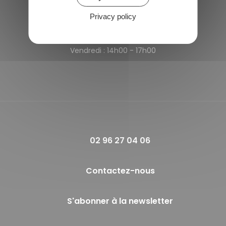
Privacy policy
Horaires de la mairie
Lundi et Jeudi :
09h00 - 12h00
Vendredi :
14h00 - 17h00
02 96 27 04 06
Contactez-nous
S'abonner à la newsletter