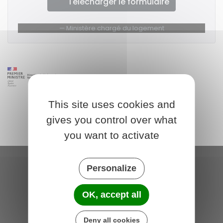
Télécharger le formulaire
Ministère chargé du logement
This site uses cookies and
gives you control over what
you want to activate
Personalize
Saint-Michel-de-Plélan
4 rue des Terre Neuvas
OK, accept all
22980 Saint-Michel-de-Plélan
France
Deny all cookies