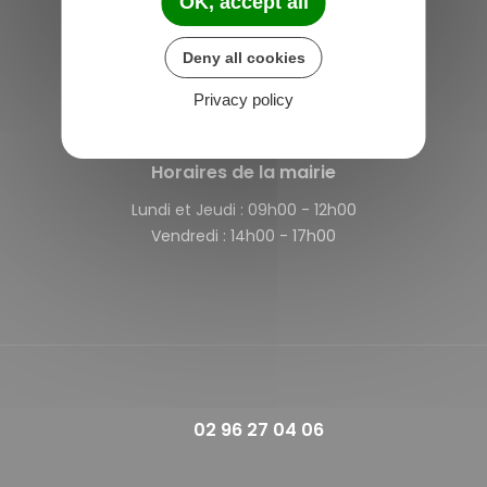
OK, accept all
Saint-Michel-de-Plélan
4 rue des Terre Neuvas
Deny all cookies
22980 Saint-Michel-de-Plélan
Privacy policy
France
Horaires de la mairie
Lundi et Jeudi :
09h00 - 12h00
Vendredi :
14h00 - 17h00
02 96 27 04 06