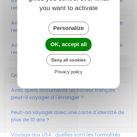
Avec quels documents un Français peut-il se
you want to activate
rendre en Algérie ?
Avec quels documents un Français peut-il se
Personalize
rendre au Maroc ?
OK, accept all
Avec quels documents un Français peut-il se
rendre en Tunisie ?
Deny all cookies
Privacy policy
Questions ? Réponses !
Avec quels documents un mineur français
peut-il voyager à l'étranger ?
Peut-on voyager avec une carte d'identité de
plus de 10 ans ?
Voyage aux USA : quelles sont les formalités