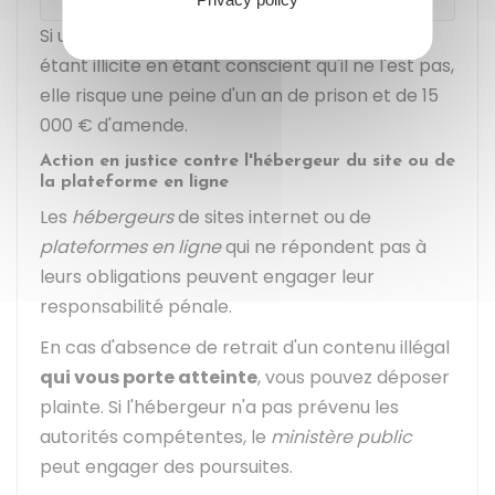
Si une personne signale un contenu comme
étant illicite en étant conscient qu'il ne l'est pas,
elle risque une peine d'un an de prison et de
15
000 €
d'amende.
Action en justice contre l'hébergeur du site ou de
la plateforme en ligne
Les
hébergeurs
de sites internet ou de
plateformes en ligne
qui ne répondent pas à
leurs obligations peuvent engager leur
responsabilité pénale.
En cas d'absence de retrait d'un contenu illégal
qui vous porte atteinte
, vous pouvez déposer
plainte. Si l'hébergeur n'a pas prévenu les
autorités compétentes, le
ministère public
peut engager des poursuites.