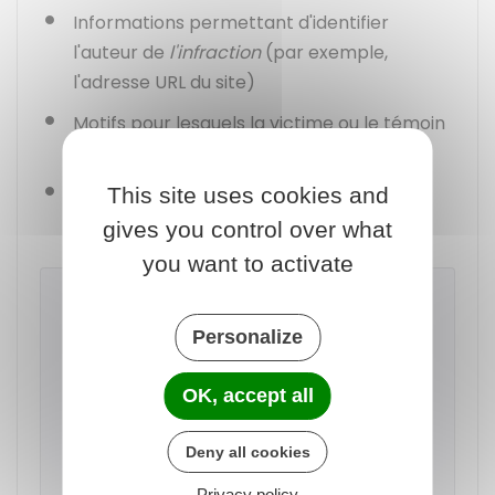
Informations permettant d'identifier
l'auteur de
l'infraction
(par exemple,
l'adresse URL du site)
Motifs pour lesquels la victime ou le témoin
souhaite le retrait
Éventuelles démarches effectuées pour
This site uses cookies and
contacter l'auteur des faits.
gives you control over what
you want to activate
À savoir
Il n'est pas obligatoire d'avoir tenté de
Personalize
contacter l'auteur de l'infraction pour
signaler un contenu illicite à l'hébergeur
OK, accept all
internet. La victime ou le témoin peut
directement
signaler les faits à
Deny all cookies
l'hébergeur.
Privacy policy