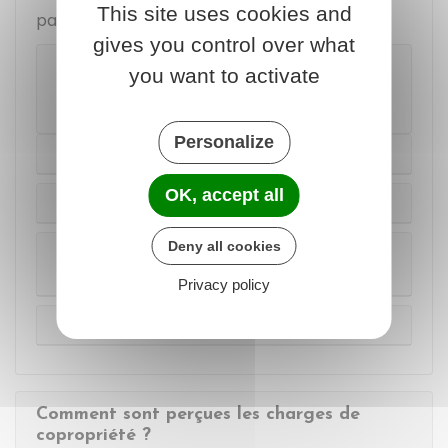
This site uses cookies and
particularités dans certains cas.
gives you control over what
Attention
you want to activate
La liste qui suit n'est pas exhaustive.
Personalize
Cas général
OK, accept all
En cas de location du lot de copropriété
Deny all cookies
En cas de démembrement de propriété du
lot
Privacy policy
En cas d'indivision
Comment sont perçues les charges de
copropriété ?