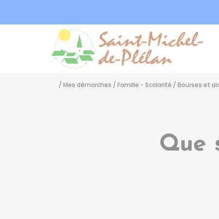
Sa
/
Mes démarches
/
Famille - Scolarité
/
Bourses et ai
Que s