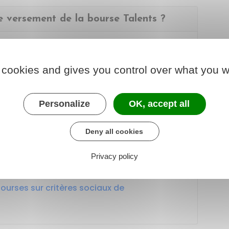
de versement de la bourse Talents ?
urée maximale d'1 an.
renouvelée une fois, sous conditions,
 cookies and gives you control over what you w
ats obtenus au concours préparé.
assiduité aux préparations et exercices de
Personalize
OK, accept all
Deny all cookies
Privacy policy
bles avec la bourse Talents ?
ourses sur critères sociaux de