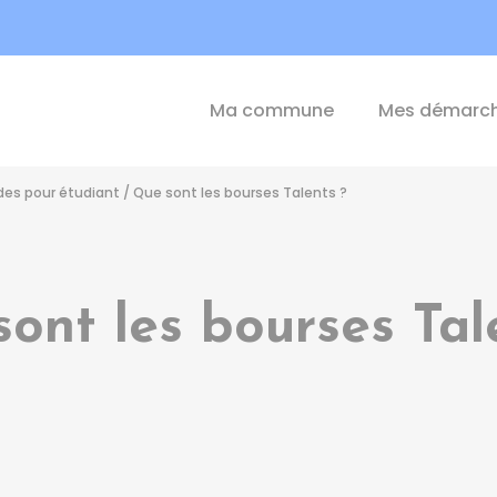
int-Michel-de-Plélan
Ma commune
Mes démarc
des pour étudiant
/
Que sont les bourses Talents ?
ont les bourses Tal