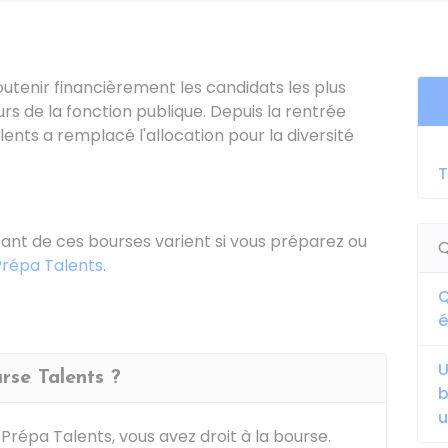
utenir financièrement les candidats les plus
s de la fonction publique. Depuis la rentrée
alents
a remplacé l'allocation pour la diversité
T
ntant de ces bourses varient si vous préparez ou
Q
Prépa Talents
.
Q
é
U
rse Talents ?
b
u
 Prépa Talents, vous avez droit à la bourse.