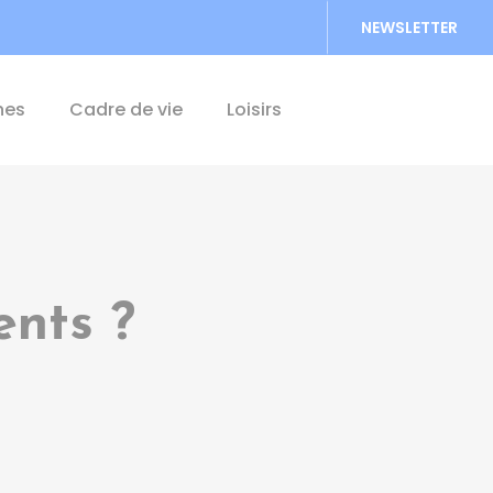
NEWSLETTER
Accéder au formu
hes
Cadre de vie
Loisirs
ents ?