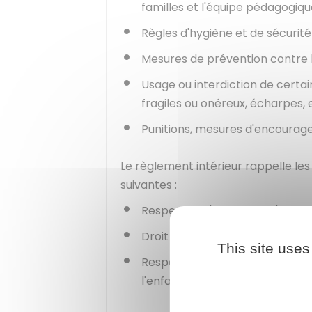
familles et l'équipe pédagogiq
Règles d'hygiène et de sécurité
Mesures de prévention contre
Usage ou interdiction de certai
fragiles ou onéreux, écharpes, 
Punitions, mesures d'encoura
Le règlement intérieur rappelle les
suivantes :
Respect de l'obligation d'assidu
Droit des parents à l'informatio
This site uses
Respect des principes du vivre
l'enfant.