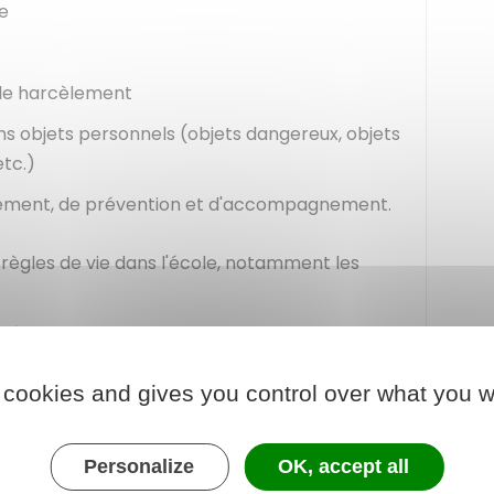
ue
 le harcèlement
ns objets personnels (objets dangereux, objets
etc.)
gement, de prévention et d'accompagnement.
 règles de vie dans l'école, notamment les
ité
n sur la scolarité de leurs enfants
 cookies and gives you control over what you w
-ensemble, de laïcité et de protection de
Personalize
OK, accept all