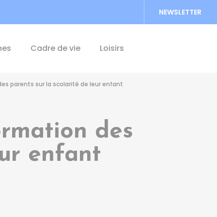
NEWSLETTER
Accéder au formu
hes
Cadre de vie
Loisirs
es parents sur la scolarité de leur enfant
ormation des
eur enfant