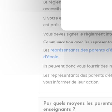
Le règlement intérieur est affiché d
accessible.
Si votre enfant est nouveau dans u
est présenté en début d'année scola
Vous devez signer le règlement inté
Communication avec les représentan
Les
représentants des parents d'
d'école
.
Ils peuvent donc vous fournir des i
Les représentants des parents d'él
vous informer de leur action.
Par quels moyens les parents
enseignants ?