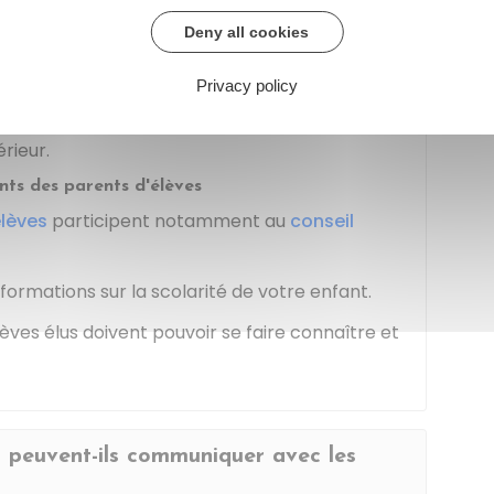
ans l'école, dans un lieu qui vous est
Deny all cookies
n établissement, le règlement intérieur vous
Privacy policy
ire, par le directeur d'école.
rieur.
ts des parents d'élèves
élèves
participent notamment au
conseil
nformations sur la scolarité de votre enfant.
èves élus doivent pouvoir se faire connaître et
 peuvent-ils communiquer avec les