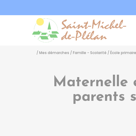
Sa
/
Mes démarches
/
Famille - Scolarité
/
École primair
Maternelle 
parents s