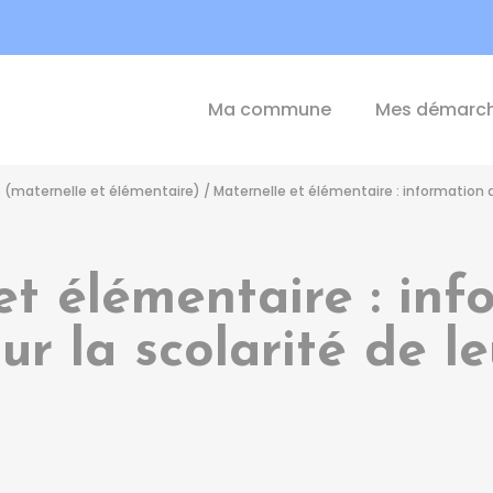
int-Michel-de-Plélan
Ma commune
Mes démarc
e (maternelle et élémentaire)
/
Maternelle et élémentaire : information d
et élémentaire : inf
ur la scolarité de l