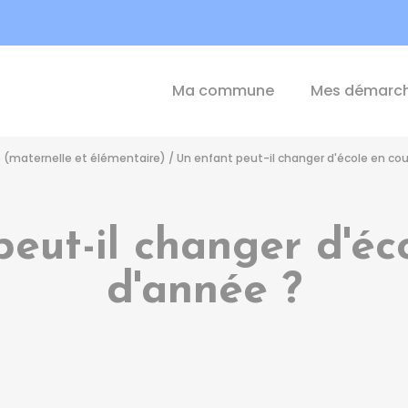
int-Michel-de-Plélan
Ma commune
Mes démarc
e (maternelle et élémentaire)
/
Un enfant peut-il changer d'école en cou
eut-il changer d'éc
d'année ?