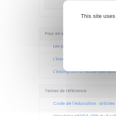
En deho
This site uses
Pour en savoir plus
Les parents à l'école
L'inscription à l'école materne
L'inscription à l'école élément
Textes de référence
Code de l'éducation : articles L