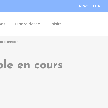
NEWSLETTER
Accéder au formu
hes
Cadre de vie
Loisirs
rs d'année ?
ole en cours