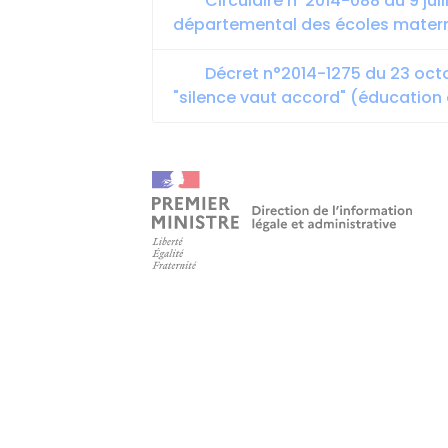
Circulaire n°2014-088 du 9 juil
départemental des écoles matern
Décret n°2014-1275 du 23 octo
"silence vaut accord" (éducation