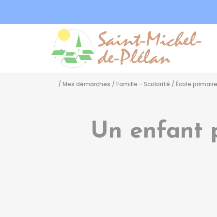
Sa
/
Mes démarches
/
Famille - Scolarité
/
École primair
Un enfant p